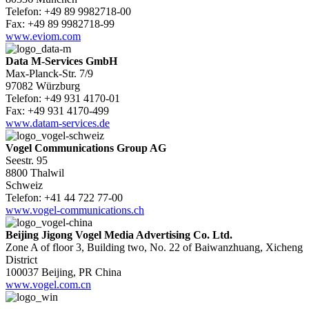
Telefon: +49 89 9982718-00
Fax: +49 89 9982718-99
www.eviom.com
Data M-Services GmbH
Max-Planck-Str. 7/9
97082 Würzburg
Telefon: +49 931 4170-01
Fax: +49 931 4170-499
www.datam-services.de
Vogel Communications Group AG
Seestr. 95
8800 Thalwil
Schweiz
Telefon: +41 44 722 77-00
www.vogel-communications.ch
Beijing Jigong Vogel Media Advertising Co. Ltd.
Zone A of floor 3, Building two, No. 22 of Baiwanzhuang, Xicheng
District
100037 Beijing, PR China
www.vogel.com.cn