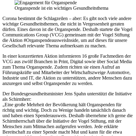
Organspende ist ein wichtiges Gesundheitsthema
Corona bestimmt die Schlagzeilen – aber: Es gibt noch viele andere
wichtige Gesundheitsthemen, die nicht in Vergessenheit geraten
dürfen. Eines davon ist die Organspende. Deshalb startete die Vogel
Communications Group (VCG) gemeinsam mit der Vogel Stiftung
die Aktion #OrganspendeausweisInside, um auf dieses für unsere
Gesellschaft relevante Thema aufmerksam zu machen.
In einer konzertierten Aktion informieren 16 große Fachmedien der
VCG aus zwölf Branchen in Print, Digital sowie über Social Media
zum Thema Organspende. Zudem richten sie einen Aufruf an
Führungskräfte und Mitarbeiter der Wirtschaftszweige Automotive,
Industrie und IT, die Aktion zu unterstützen, andere Menschen dazu
anzuregen und selbst Organspender zu werden.
Der Bundesgesundheitsminister Jens Spahn unterstützt die Initiative
als Schirmherr:
„Eine große Mehrheit der Bevölkerung hält Organspenden für
richtig und wichtig. Doch zu Wenige handeln tatsächlich danach
und haben einen Spenderausweis. Deshalb übernehme ich gerne die
Schirmherrschaft über die Initiative der Vogel Stiftung, mit der
Menschen zum Mitmachen aufgerufen werden. Jede erklärte
Bereitschaft zu einer Spende macht Mut und kann für die etwa