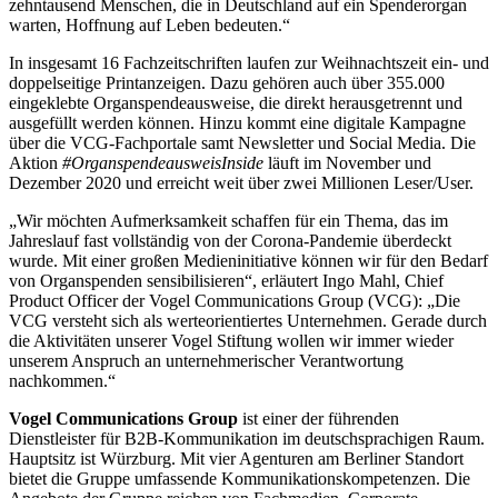
zehntausend Menschen, die in Deutschland auf ein Spenderorgan
warten, Hoffnung auf Leben bedeuten.“
In insgesamt 16 Fachzeitschriften laufen zur Weihnachtszeit ein- und
doppelseitige Printanzeigen. Dazu gehören auch über 355.000
eingeklebte Organspendeausweise, die direkt herausgetrennt und
ausgefüllt werden können. Hinzu kommt eine digitale Kampagne
über die VCG-Fachportale samt Newsletter und Social Media. Die
Aktion
#OrganspendeausweisInside
läuft im November und
Dezember 2020 und erreicht weit über zwei Millionen Leser/User.
„Wir möchten Aufmerksamkeit schaffen für ein Thema, das im
Jahreslauf fast vollständig von der Corona-Pandemie überdeckt
wurde. Mit einer großen Medieninitiative können wir für den Bedarf
von Organspenden sensibilisieren“, erläutert Ingo Mahl, Chief
Product Officer der Vogel Communications Group (VCG): „Die
VCG versteht sich als werteorientiertes Unternehmen. Gerade durch
die Aktivitäten unserer Vogel Stiftung wollen wir immer wieder
unserem Anspruch an unternehmerischer Verantwortung
nachkommen.“
Vogel Communications Group
ist einer der führenden
Dienstleister für B2B-Kommunikation im deutschsprachigen Raum.
Hauptsitz ist Würzburg. Mit vier Agenturen am Berliner Standort
bietet die Gruppe umfassende Kommunikationskompetenzen. Die