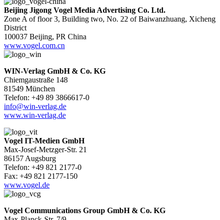
Beijing Jigong Vogel Media Advertising Co. Ltd.
Zone A of floor 3, Building two, No. 22 of Baiwanzhuang, Xicheng
District
100037 Beijing, PR China
www.vogel.com.cn
WIN-Verlag GmbH & Co. KG
Chiemgaustraße 148
81549 München
Telefon: +49 89 3866617-0
info@win-verlag.de
www.win-verlag.de
Vogel IT-Medien GmbH
Max-Josef-Metzger-Str. 21
86157 Augsburg
Telefon: +49 821 2177-0
Fax: +49 821 2177-150
www.vogel.de
Vogel Communications Group GmbH & Co. KG
Max-Planck-Str. 7/9