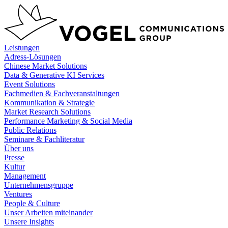
Zum
Inhalt
springen
Leistungen
Adress-Lösungen
Chinese Market Solutions
Data & Generative KI Services
Event Solutions
Fachmedien & Fachveranstaltungen
Kommunikation & Strategie
Market Research Solutions
Performance Marketing & Social Media
Public Relations
Seminare & Fachliteratur
Über uns
Presse
Kultur
Management
Unternehmensgruppe
Ventures
People & Culture
Unser Arbeiten miteinander
Unsere Insights