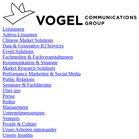
Zum
Inhalt
springen
Leistungen
Adress-Lösungen
Chinese Market Solutions
Data & Generative KI Services
Event Solutions
Fachmedien & Fachveranstaltungen
Kommunikation & Strategie
Market Research Solutions
Performance Marketing & Social Media
Public Relations
Seminare & Fachliteratur
Über uns
Presse
Kultur
Management
Unternehmensgruppe
Ventures
People & Culture
Unser Arbeiten miteinander
Unsere Insights