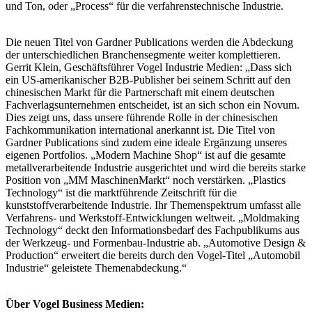
und Ton, oder „Process“ für die verfahrenstechnische Industrie.
Die neuen Titel von Gardner Publications werden die Abdeckung
der unterschiedlichen Branchensegmente weiter komplettieren.
Gerrit Klein, Geschäftsführer Vogel Industrie Medien: „Dass sich
ein US-amerikanischer B2B-Publisher bei seinem Schritt auf den
chinesischen Markt für die Partnerschaft mit einem deutschen
Fachverlagsunternehmen entscheidet, ist an sich schon ein Novum.
Dies zeigt uns, dass unsere führende Rolle in der chinesischen
Fachkommunikation international anerkannt ist. Die Titel von
Gardner Publications sind zudem eine ideale Ergänzung unseres
eigenen Portfolios. „Modern Machine Shop“ ist auf die gesamte
metallverarbeitende Industrie ausgerichtet und wird die bereits starke
Position von „MM MaschinenMarkt“ noch verstärken. „Plastics
Technology“ ist die marktführende Zeitschrift für die
kunststoffverarbeitende Industrie. Ihr Themenspektrum umfasst alle
Verfahrens- und Werkstoff-Entwicklungen weltweit. „Moldmaking
Technology“ deckt den Informationsbedarf des Fachpublikums aus
der Werkzeug- und Formenbau-Industrie ab. „Automotive Design &
Production“ erweitert die bereits durch den Vogel-Titel „Automobil
Industrie“ geleistete Themenabdeckung.“
Über Vogel Business Medien: