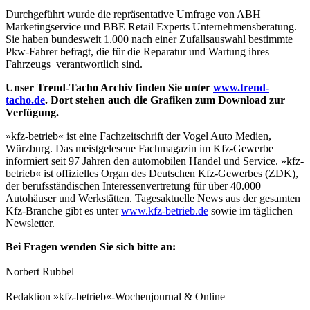
Durchgeführt wurde die repräsentative Umfrage von ABH
Marketingservice und BBE Retail Experts Unternehmensberatung.
Sie haben bundesweit 1.000 nach einer Zufallsauswahl bestimmte
Pkw-Fahrer befragt, die für die Reparatur und Wartung ihres
Fahrzeugs verantwortlich sind.
Unser Trend-Tacho Archiv finden Sie unter
www.trend-
tacho.de
. Dort stehen auch die Grafiken zum Download zur
Verfügung.
»kfz-betrieb« ist eine Fachzeitschrift der Vogel Auto Medien,
Würzburg. Das meistgelesene Fachmagazin im Kfz-Gewerbe
informiert seit 97 Jahren den automobilen Handel und Service. »kfz-
betrieb« ist offizielles Organ des Deutschen Kfz-Gewerbes (ZDK),
der berufsständischen Interessenvertretung für über 40.000
Autohäuser und Werkstätten. Tagesaktuelle News aus der gesamten
Kfz-Branche gibt es unter
www.kfz-betrieb.de
sowie im täglichen
Newsletter.
Bei Fragen wenden Sie sich bitte an:
Norbert Rubbel
Redaktion »kfz-betrieb«-Wochenjournal & Online