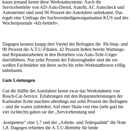
kaum jemand kennt diese Werkstattsysteme. Auch die
Servicebetriebe von AD-Auto-Dienst, Autofit, AC Autocheck und
Automeister sind rund 90 Prozent der Autofahrer unbekannt. Das
ergab eine Umfrage der Sachverständigenorganisation KÜS und des
Wochenjournals »kfz-betrieb«.
Dagegen kennen knapp drei Viertel der Befragten die Pit-Stop- und
90 Prozent die A.T.U-Filialen. 42 Prozent ließen bereits Wartungs-
und Reparaturarbeiten in den Betrieben von Auto-Teile-Unger
durchführen. Nur zehn Prozent der Fahrzeughalter sind die rot-
weißen Fachmärkte mit ihren sechs bis zehn Werkstattboxen völlig
unbekannt.
Gute Leistungen
Gut die Hälfte der Autofahrer kennt zwar das Werkstattnetz von
Bosch-Car-Service. Erfahrungen mit den Reparaturleistungen der
Karlsruher Kette machten allerdings nur zehn Prozent der Befragten
– und die waren zufrieden: Auf einer Skala von eins (sehr gut) bis
vier (schlecht) gaben sie der „Serviceberatung und
-kompetenz“ eine 1,7 und der „Arbeits- und Teilequalität“ die Note
1,8. Dagegen erhielten die A.T.U-Betriebe für beide