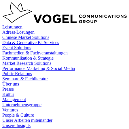
Zum
Inhalt
springen
Leistungen
Adress-Lösungen
Chinese Market Solutions
Data & Generative KI Services
Event Solutions
Fachmedien & Fachveranstaltungen
Kommunikation & Strategie
Market Research Solutions
Performance Marketing & Social Media
Public Relations
Seminare & Fachliteratur
Über uns
Presse
Kultur
Management
Unternehmensgruppe
Ventures
People & Culture
Unser Arbeiten miteinander
Unsere Insights