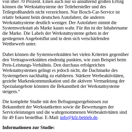
von über 70 Prozent. Einen auch nur so annährend großen Erfolg
können die Werkstattsysteme der Teilehersteller und des
Teilegroßhandels nicht verzeichnen. Nur Bosch-Car-Service ist
relativ bekannt beim deutschen Autofahrer, die anderen
Werkstattsysteme deutlich weniger. Der Autofahrer nimmt die
Systemwerkstatt als Marke kaum wahr. Für ihn ist der Inhabername
die Marke. Die Labels der Werkstattsysteme gehen in der
gestiegenen Angebotsflut und in dem sich verschärfenden
Wettbewerb unter.
Dabei können die Systemwerkstätten bei vielen Kriterien gegenüber
den Vertragswerkstätten eindeutig punkten, wie zum Beispiel beim
Preis-Leistungs-Verhältnis. Den durchaus erfolgreichen
Werkstattsystemen gelingt es jedoch nicht, die Dachmarke des
Systemgebers nachhaltig zu etablieren. Stärkere Werbeaktivitäten,
gezielte Markenkommunikation und die aktivere Vermarktung der
Spezialangebote könnten die Bekanntheit der Werkstattsysteme
steigern.“
Die komplette Studie mit den Befragungsergebnissen zur
Bekanntheit der Werkstattketten sowie die Bewertungen der
Serviceleistungen und die wahrgenommenen Werbeaktivitäten sind
für 49 Euro bestellbar. E-Mail:
info@kfz-betrieb.de
.
Informationen zur Studie: