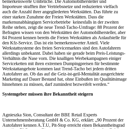
bemerkenswerte Umbrüche. Die Automobilhersteller und
Importeure strafften ihre Vertriebsnetze und reduzierten vielfach
auch die Anzahl ihrer angegliederten Werkstätten. Das führte zu
einer starken Zunahme der Freien Werkstätten. Dass die
markenunabhängigen Servicebetriebe keinesfalls in der zweiten
Reihe stehen, zeigt die neue Trend-Tacho-Umfrage: 88 Prozent der
Befragten wissen von den Werkstätten der Automobilhersteller, aber
84 Prozent kennen bereits die Freien Werkstätten als Anlaufstelle für
den Kfz-Service. Das ist ein bemerkenswerter Anteil. Viele
Werkstattsysteme des freien Servicemarktes sind den Autofahrern
allerdings unbekannt. Dabei haben sie gerade beim Preis-Leistungs-
Verhältnis die Nase vorn. Die knalligen Werbekampagnen einiger
Serviceketten mit ihren extremen Dumpingpreisen für bestimmte
Werkstattangebote kommen laut Trend-Tacho bei jedem dritten
Autofahrer an. Ob das auf die Geiz-ist-geil-Mentalität ausgerichtete
Marketing auf Dauer Bestand hat, ohne Einbußen im Qualitätsimage
hinnehmen zu müssen, darf zumindest bezweifelt werden.“
Systemgeber müssen ihre Bekanntheit steigern
Agnieszka Sion, Consultant der BBE Retail Experts
Unternehmensberatung GmbH & Co. KG, erklärt: „90 Prozent der
Autofahrer kennen A.T.U, Pit-Stop erreicht einen Bekanntheitsgrad