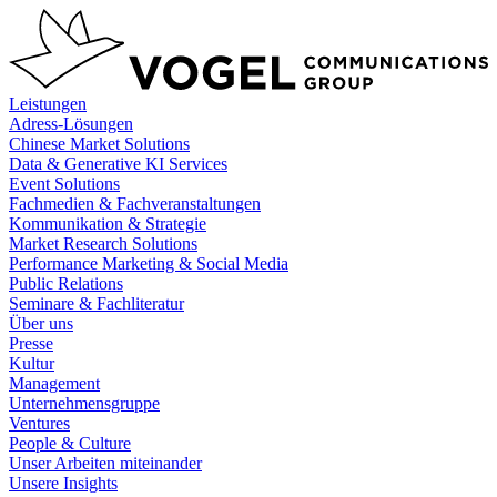
Zum
Inhalt
springen
Leistungen
Adress-Lösungen
Chinese Market Solutions
Data & Generative KI Services
Event Solutions
Fachmedien & Fachveranstaltungen
Kommunikation & Strategie
Market Research Solutions
Performance Marketing & Social Media
Public Relations
Seminare & Fachliteratur
Über uns
Presse
Kultur
Management
Unternehmensgruppe
Ventures
People & Culture
Unser Arbeiten miteinander
Unsere Insights