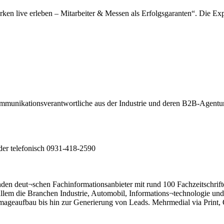
n live erleben – Mitarbeiter & Messen als Erfolgsgaranten“. Die Exp
mmunikationsverantwortliche aus der Industrie und deren B2B-Agentur
er telefonisch 0931-418-2590
en deut¬schen Fachinformationsanbieter mit rund 100 Fachzeitschrifte
llem die Branchen Industrie, Automobil, Informations¬technologie und
eaufbau bis hin zur Generierung von Leads. Mehrmedial via Print, O