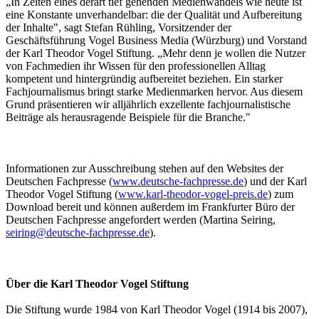
„In Zeiten eines derart tief gehenden Medienwandels wie heute ist
eine Konstante unverhandelbar: die der Qualität und Aufbereitung
der Inhalte", sagt Stefan Rühling, Vorsitzender der
Geschäftsführung Vogel Business Media (Würzburg) und Vorstand
der Karl Theodor Vogel Stiftung. „Mehr denn je wollen die Nutzer
von Fachmedien ihr Wissen für den professionellen Alltag
kompetent und hintergründig aufbereitet beziehen. Ein starker
Fachjournalismus bringt starke Medienmarken hervor. Aus diesem
Grund präsentieren wir alljährlich exzellente fachjournalistische
Beiträge als herausragende Beispiele für die Branche."
Informationen zur Ausschreibung stehen auf den Websites der
Deutschen Fachpresse (
www.deutsche-fachpresse.de
) und der Karl
Theodor Vogel Stiftung (
www.karl-theodor-vogel-preis.de
) zum
Download bereit und können außerdem im Frankfurter Büro der
Deutschen Fachpresse angefordert werden (Martina Seiring,
seiring@deutsche-fachpresse.de
).
Über die Karl Theodor Vogel Stiftung
Die Stiftung wurde 1984 von Karl Theodor Vogel (1914 bis 2007),