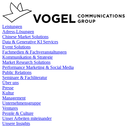
Zum
Inhalt
springen
Leistungen
Adress-Lösungen
Chinese Market Solutions
Data & Generative KI Services
Event Solutions
Fachmedien & Fachveranstaltungen
Kommunikation & Strategie
Market Research Solutions
Performance Marketing & Social Media
Public Relations
Seminare & Fachliteratur
Über uns
Presse
Kultur
Management
Unternehmensgruppe
Ventures
People & Culture
Unser Arbeiten miteinander
Unsere Insights