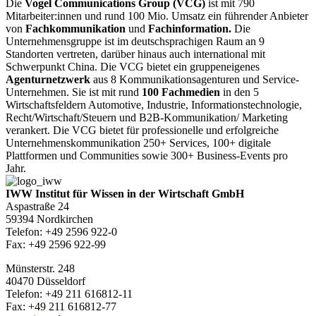
Die
Vogel Communications Group (VCG)
ist mit 790
Mitarbeiter:innen und rund 100 Mio. Umsatz ein führender Anbieter
von
Fachkommunikation
und
Fachinformation.
Die
Unternehmensgruppe ist im deutschsprachigen Raum an 9
Standorten vertreten, darüber hinaus auch international mit
Schwerpunkt China. Die VCG bietet ein gruppeneigenes
Agenturnetzwerk
aus 8 Kommunikationsagenturen und Service-
Unternehmen. Sie ist mit rund
100 Fachmedien
in den 5
Wirtschaftsfeldern Automotive, Industrie, Informationstechnologie,
Recht/Wirtschaft/Steuern und B2B-Kommunikation/ Marketing
verankert. Die VCG bietet für professionelle und erfolgreiche
Unternehmenskommunikation 250+ Services, 100+ digitale
Plattformen und Communities sowie 300+ Business-Events pro
Jahr.
IWW Institut für Wissen in der Wirtschaft GmbH
Aspastraße 24
59394 Nordkirchen
Telefon: +49 2596 922-0
Fax: +49 2596 922-99
Münsterstr. 248
40470 Düsseldorf
Telefon: +49 211 616812-11
Fax: +49 211 616812-77