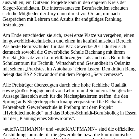
auswählen; ein Dutzend Projekte kam in den engeren Kreis der
Sieger-Kandidaten. Die interessantesten Berufsschulen schauten
sich die Mitglieder der Jury dann direkt vor Ort an, um nach
Gesprächen mit Lehrern und Azubis ihr endgültiges Ranking
festzulegen.
Am Ende entschieden sie sich, zwei erste Plätze zu vergeben, einen
im gewerblich-technischen und einen im kaufmännischen Bereich.
Als beste Berufsschulen für das Kfz-Gewerbe 2011 dürfen sich
demnach sowohl die Gewerbliche Schule Backnang mit ihrem
Projekt „Einsatz von Lernfeldfahrzeugen“ als auch das Berufliche
Schulzentrum für Technik, Wirtschaft und Gesundheit in Oelsnitz
mit seinem „Praxistest im Autohaus“ feiern lassen. Den dritten Rang
belegt das BSZ Schwandorf mit dem Projekt „Servicemesse“.
Alle Preisträger überzeugten durch eine hohe fachliche Qualität
sowie großes Engagement von Lehrern und Schülern. Die gleiche
Aussage lässt sich auch für die Nächstplatzierten treffen, die den
Sprung aufs Siegertreppchen knapp verpassten: Die Richard-
Fehrenbach-Gewerbeschule in Freiburg mit dem Projekt
„Hybridtechnologie“ und das Robert-Schmidt-Berufskolleg in Essen
mit der „Planung eines Showrooms“.
»autoFACHMANN« und »autoKAUFMANN« sind die offiziellen
Ausbildungsjournale für die gewerbliche bzw. die kaufmännische