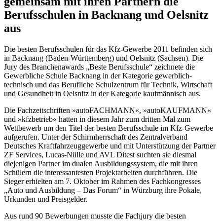
gemeinsam mit ihren Partnern die
Berufsschulen in Backnang und Oelsnitz
aus
Die besten Berufsschulen für das Kfz-Gewerbe 2011 befinden sich
in Backnang (Baden-Württemberg) und Oelsnitz (Sachsen). Die
Jury des Branchenawards „Beste Berufsschule“ zeichnete die
Gewerbliche Schule Backnang in der Kategorie gewerblich-
technisch und das Berufliche Schulzentrum für Technik, Wirtschaft
und Gesundheit in Oelsnitz in der Kategorie kaufmännisch aus.
Die Fachzeitschriften »autoFACHMANN«, »autoKAUFMANN«
und »kfz­betrieb« hatten in diesem Jahr zum dritten Mal zum
Wettbewerb um den Titel der besten Berufsschule im Kfz-Gewerbe
aufgerufen. Unter der Schirmherrschaft des Zentralverband
Deutsches Kraftfahrzeuggewerbe und mit Unterstützung der Partner
ZF Services, Lucas-Nülle und AVL Ditest suchten sie diesmal
diejenigen Partner im dualen Ausbildungssystem, die mit ihren
Schülern die interessantesten Projektarbeiten durchführen. Die
Sieger erhielten am 7. Oktober im Rahmen des Fachkongresses
„Auto und Ausbildung – Das Forum“ in Würzburg ihre Pokale,
Urkunden und Preisgelder.
Aus rund 90 Bewerbungen musste die Fachjury die besten