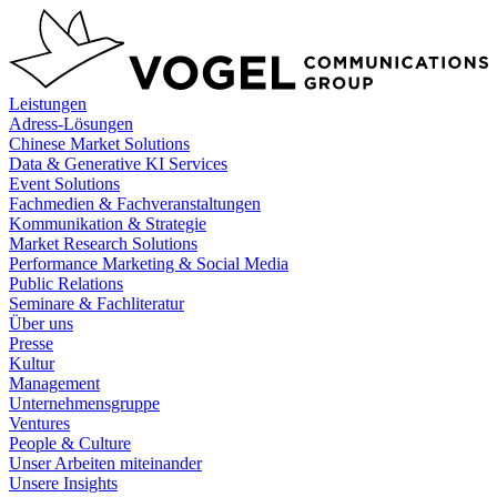
Zum
Inhalt
springen
Leistungen
Adress-Lösungen
Chinese Market Solutions
Data & Generative KI Services
Event Solutions
Fachmedien & Fachveranstaltungen
Kommunikation & Strategie
Market Research Solutions
Performance Marketing & Social Media
Public Relations
Seminare & Fachliteratur
Über uns
Presse
Kultur
Management
Unternehmensgruppe
Ventures
People & Culture
Unser Arbeiten miteinander
Unsere Insights