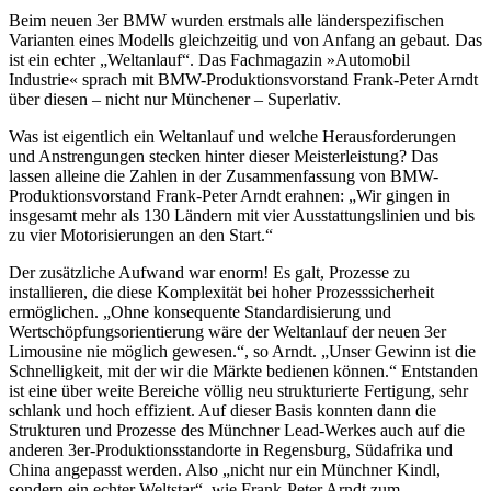
Beim neuen 3er BMW wurden erstmals alle länderspezifischen
Varianten eines Modells gleichzeitig und von Anfang an gebaut. Das
ist ein echter „Weltanlauf“. Das Fachmagazin »Automobil
Industrie« sprach mit BMW-Produktionsvorstand Frank-Peter Arndt
über diesen – nicht nur Münchener – Superlativ.
Was ist eigentlich ein Weltanlauf und welche Herausforderungen
und Anstrengungen stecken hinter dieser Meisterleistung? Das
lassen alleine die Zahlen in der Zusammenfassung von BMW-
Produktionsvorstand Frank-Peter Arndt erahnen: „Wir gingen in
insgesamt mehr als 130 Ländern mit vier Ausstattungslinien und bis
zu vier Motorisierungen an den Start.“
Der zusätzliche Aufwand war enorm! Es galt, Prozesse zu
installieren, die diese Komplexität bei hoher Prozesssicherheit
ermöglichen. „Ohne konsequente Standardisierung und
Wertschöpfungsorientierung wäre der Weltanlauf der neuen 3er
Limousine nie möglich gewesen.“, so Arndt. „Unser Gewinn ist die
Schnelligkeit, mit der wir die Märkte bedienen können.“ Entstanden
ist eine über weite Bereiche völlig neu strukturierte Fertigung, sehr
schlank und hoch effizient. Auf dieser Basis konnten dann die
Strukturen und Prozesse des Münchner Lead-Werkes auch auf die
anderen 3er-Produktionsstandorte in Regensburg, Südafrika und
China angepasst werden. Also „nicht nur ein Münchner Kindl,
sondern ein echter Weltstar“, wie Frank-Peter Arndt zum