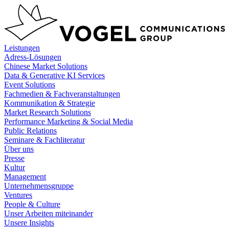
Zum
Inhalt
springen
Leistungen
Adress-Lösungen
Chinese Market Solutions
Data & Generative KI Services
Event Solutions
Fachmedien & Fachveranstaltungen
Kommunikation & Strategie
Market Research Solutions
Performance Marketing & Social Media
Public Relations
Seminare & Fachliteratur
Über uns
Presse
Kultur
Management
Unternehmensgruppe
Ventures
People & Culture
Unser Arbeiten miteinander
Unsere Insights