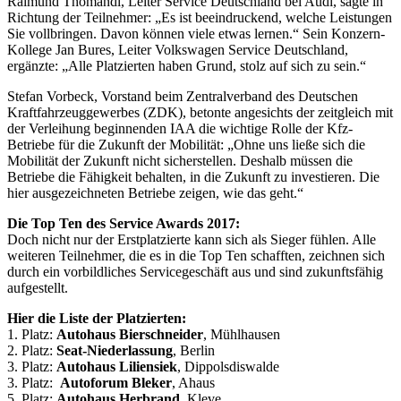
Raimund Thomandl, Leiter Service Deutschland bei Audi, sagte in
Richtung der Teilnehmer: „Es ist beeindruckend, welche Leistungen
Sie vollbringen. Davon können viele etwas lernen.“ Sein Konzern-
Kollege Jan Bures, Leiter Volkswagen Service Deutschland,
ergänzte: „Alle Platzierten haben Grund, stolz auf sich zu sein.“
Stefan Vorbeck, Vorstand beim Zentralverband des Deutschen
Kraftfahrzeuggewerbes (ZDK), betonte angesichts der zeitgleich mit
der Verleihung beginnenden IAA die wichtige Rolle der Kfz-
Betriebe für die Zukunft der Mobilität: „Ohne uns ließe sich die
Mobilität der Zukunft nicht sicherstellen. Deshalb müssen die
Betriebe die Fähigkeit behalten, in die Zukunft zu investieren. Die
hier ausgezeichneten Betriebe zeigen, wie das geht.“
Die Top Ten des Service Awards 2017:
Doch nicht nur der Erstplatzierte kann sich als Sieger fühlen. Alle
weiteren Teilnehmer, die es in die Top Ten schafften, zeichnen sich
durch ein vorbildliches Servicegeschäft aus und sind zukunftsfähig
aufgestellt.
Hier die Liste der Platzierten:
1. Platz:
Autohaus Bierschneider
, Mühlhausen
2. Platz:
Seat-Niederlassung
, Berlin
3. Platz:
Autohaus Liliensiek
, Dippolsdiswalde
3. Platz:
Autoforum Bleker
, Ahaus
5. Platz:
Autohaus Herbrand
, Kleve