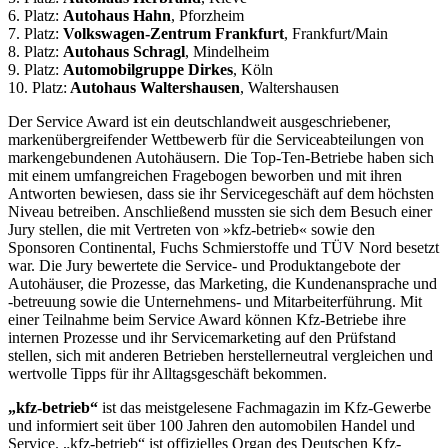
6. Platz:
Autohaus Hahn
, Pforzheim
7. Platz:
Volkswagen-Zentrum Frankfurt
, Frankfurt/Main
8. Platz:
Autohaus Schragl
, Mindelheim
9. Platz:
Automobilgruppe Dirkes
, Köln
10. Platz:
Autohaus Waltershausen
, Waltershausen
Der Service Award ist ein deutschlandweit ausgeschriebener,
markenübergreifender Wettbewerb für die Serviceabteilungen von
markengebundenen Autohäusern. Die Top-Ten-Betriebe haben sich
mit einem umfangreichen Fragebogen beworben und mit ihren
Antworten bewiesen, dass sie ihr Servicegeschäft auf dem höchsten
Niveau betreiben. Anschließend mussten sie sich dem Besuch einer
Jury stellen, die mit Vertreten von »kfz-betrieb« sowie den
Sponsoren Continental, Fuchs Schmierstoffe und TÜV Nord besetzt
war. Die Jury bewertete die Service- und Produktangebote der
Autohäuser, die Prozesse, das Marketing, die Kundenansprache und
-betreuung sowie die Unternehmens- und Mitarbeiterführung. Mit
einer Teilnahme beim Service Award können Kfz-Betriebe ihre
internen Prozesse und ihr Servicemarketing auf den Prüfstand
stellen, sich mit anderen Betrieben herstellerneutral vergleichen und
wertvolle Tipps für ihr Alltagsgeschäft bekommen.
„kfz-betrieb“
ist das meistgelesene Fachmagazin im Kfz-Gewerbe
und informiert seit über 100 Jahren den automobilen Handel und
Service. „kfz-betrieb“ ist offizielles Organ des Deutschen Kfz-