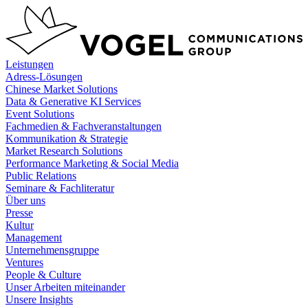
Zum
Inhalt
springen
Leistungen
Adress-Lösungen
Chinese Market Solutions
Data & Generative KI Services
Event Solutions
Fachmedien & Fachveranstaltungen
Kommunikation & Strategie
Market Research Solutions
Performance Marketing & Social Media
Public Relations
Seminare & Fachliteratur
Über uns
Presse
Kultur
Management
Unternehmensgruppe
Ventures
People & Culture
Unser Arbeiten miteinander
Unsere Insights