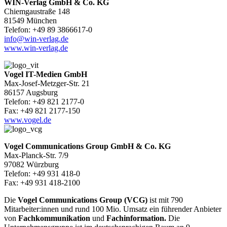
WIN-Verlag GmbH & Co. KG
Chiemgaustraße 148
81549 München
Telefon: +49 89 3866617-0
info@win-verlag.de
www.win-verlag.de
Vogel IT-Medien GmbH
Max-Josef-Metzger-Str. 21
86157 Augsburg
Telefon: +49 821 2177-0
Fax: +49 821 2177-150
www.vogel.de
Vogel Communications Group GmbH & Co. KG
Max-Planck-Str. 7/9
97082 Würzburg
Telefon: +49 931 418-0
Fax: +49 931 418-2100
Die
Vogel Communications Group (VCG)
ist mit 790
Mitarbeiter:innen und rund 100 Mio. Umsatz ein führender Anbieter
von
Fachkommunikation
und
Fachinformation.
Die