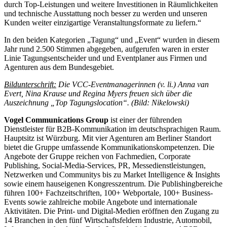
durch Top-Leistungen und weitere Investitionen in Räumlichkeiten
und technische Ausstattung noch besser zu werden und unseren
Kunden weiter einzigartige Veranstaltungsformate zu liefern.“
In den beiden Kategorien „Tagung“ und „Event“ wurden in diesem
Jahr rund 2.500 Stimmen abgegeben, aufgerufen waren in erster
Linie Tagungsentscheider und und Eventplaner aus Firmen und
Agenturen aus dem Bundesgebiet.
Bildunterschrift:
Die VCC-Eventmanagerinnen (v. li.) Anna van
Evert, Nina Krause und Regina Myers freuen sich über die
Auszeichnung „Top Tagungslocation“. (Bild: Nikelowski)
Vogel Communications Group
ist einer der führenden
Dienstleister für B2B-Kommunikation im deutschsprachigen Raum.
Hauptsitz ist Würzburg. Mit vier Agenturen am Berliner Standort
bietet die Gruppe umfassende Kommunikationskompetenzen. Die
Angebote der Gruppe reichen von Fachmedien, Corporate
Publishing, Social-Media-Services, PR, Messedienstleistungen,
Netzwerken und Communitys bis zu Market Intelligence & Insights
sowie einem hauseigenen Kongresszentrum. Die Publishingbereiche
führen 100+ Fachzeitschriften, 100+ Webportale, 100+ Business-
Events sowie zahlreiche mobile Angebote und internationale
Aktivitäten. Die Print- und Digital-Medien eröffnen den Zugang zu
14 Branchen in den fünf Wirtschaftsfeldern Industrie, Automobil,