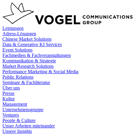
Zum
Inhalt
springen
Leistungen
Adress-Lösungen
Chinese Market Solutions
Data & Generative KI Services
Event Solutions
Fachmedien & Fachveranstaltungen
Kommunikation & Strategie
Market Research Solutions
Performance Marketing & Social Media
Public Relations
Seminare & Fachliteratur
Über uns
Presse
Kultur
Management
Unternehmensgruppe
Ventures
People & Culture
Unser Arbeiten miteinander
Unsere Insights