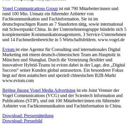
Vogel Communications Group
ist mit 790 Mitarbeiter:innen und
rund 100 Mio. Umsatz ein führender Anbieter von
Fachkommunikation und Fachinformation. Sie ist im
deutschsprachigen Raum an 7 Standorten tätig, sowie international
mit Schwerpunkt China. In der Unternehmensgruppe bündeln sich 5
komplementäre Kommunikationsagenturen, 3 Service-Unternehmen
und 14 Fachmedienbereiche in 5 Wirtschaftsfeldern. www.vogel.de
Eviom
ist eine Agentur für Consulting und internationales Digital
Marketing mit einem deutsch-chinesischen Team am Hauptsitz in
München und Shanghai. Durch die Vernetzung flexibler und
innovativer Hybrid-Teams ist eviom dabei in der Lage, den „Digital
Success“ seiner Kunden global umzusetzen. Ein besonderer Fokus
liegt auf dem asiatischen und speziell chinesischen B2B-Markt
www.eviom.com
Beijing Jigong Vogel Media Advertising
ist ein Joint Venture der
Vogel Communications (VCG) und der Scientech lnformation and
Publications (STIP), und mit 100 Mitarbeiter:innen ein führender
Anbieter von Fachkommunikation und Fachinformation in China.
Download: Pressemitteilung
Download: Pressebild