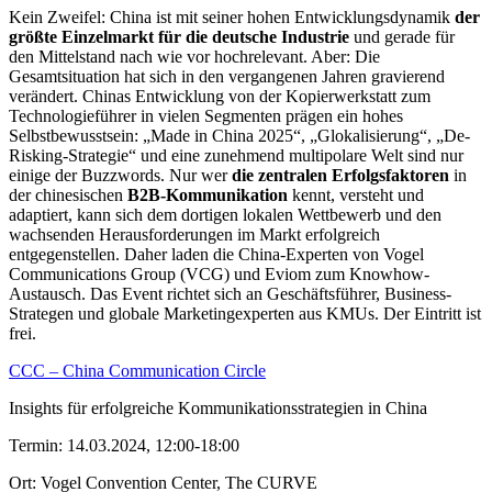
Kein Zweifel: China ist mit seiner hohen Entwicklungsdynamik
der
größte Einzelmarkt für die deutsche Industrie
und gerade für
den Mittelstand nach wie vor hochrelevant. Aber: Die
Gesamtsituation hat sich in den vergangenen Jahren gravierend
verändert. Chinas Entwicklung von der Kopierwerkstatt zum
Technologieführer in vielen Segmenten prägen ein hohes
Selbstbewusstsein: „Made in China 2025“, „Glokalisierung“, „De-
Risking-Strategie“ und eine zunehmend multipolare Welt sind nur
einige der Buzzwords. Nur wer
die zentralen Erfolgsfaktoren
in
der chinesischen
B2B-Kommunikation
kennt, versteht und
adaptiert, kann sich dem dortigen lokalen Wettbewerb und den
wachsenden Herausforderungen im Markt erfolgreich
entgegenstellen. Daher laden die China-Experten von Vogel
Communications Group (VCG) und Eviom zum Knowhow-
Austausch. Das Event richtet sich an Geschäftsführer, Business-
Strategen und globale Marketingexperten aus KMUs. Der Eintritt ist
frei.
CCC – China Communication Circle
Insights für erfolgreiche Kommunikationsstrategien in China
Termin: 14.03.2024, 12:00-18:00
Ort: Vogel Convention Center, The CURVE